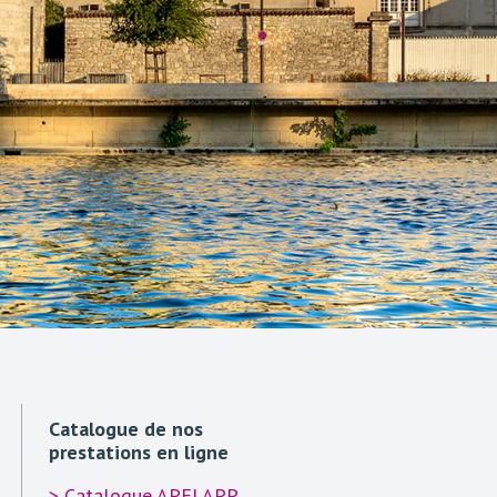
Catalogue de nos
Certifications
prestations en ligne
L’APEJ APP forme et
> Catalogue APEJ APP
certifie : CLEA (socle