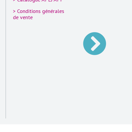
compétences), CLEA
> Conditions générales
Numérique (socle
de vente
numérique), CLEA
Management, TOEIC
(anglais intermédiair
expérimenté), BRIGH
(Français Langue
Étrangère), PCIE
(Passeport de
Compétences
Informatique Europée
Voltaire (certificatio
orthographe et
expression)
Financement selon v
statut : CPF, OPCO,
entreprise, individue