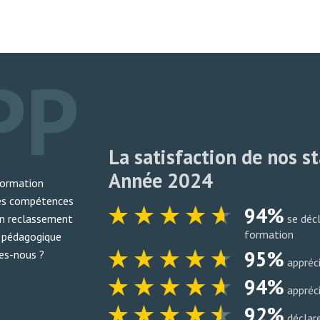
La satisfaction de nos s
Année 2024
formation
es compétences
94%
se décl
on reclassement
formation
 pédagogique
95%
s-nous ?
appréci
94%
appréc
92%
déclare